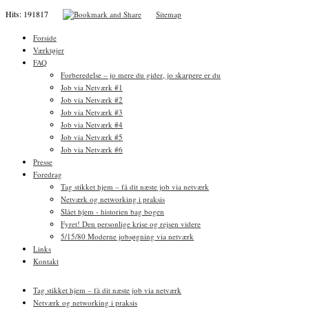
Hits: 191817
Sitemap
Forside
Værktøjer
FAQ
Forberedelse – jo mere du gider, jo skarpere er du
Job via Netværk #1
Job via Netværk #2
Job via Netværk #3
Job via Netværk #4
Job via Netværk #5
Job via Netværk #6
Presse
Foredrag
Tag stikket hjem – få dit næste job via netværk
Netværk og networking i praksis
Slået hjem - historien bag bogen
Fyret! Den personlige krise og rejsen videre
5/15/80 Moderne jobsøgning via netværk
Links
Kontakt
Tag stikket hjem – få dit næste job via netværk
Netværk og networking i praksis