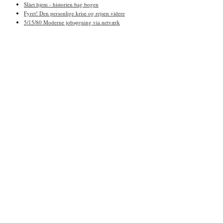
Slået hjem - historien bag bogen
Fyret! Den personlige krise og rejsen videre
5/15/80 Moderne jobsøgning via netværk