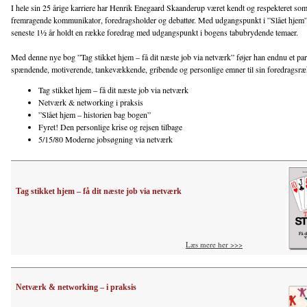
I hele sin 25 årige karriere har Henrik Enegaard Skaanderup været kendt og respekteret so
fremragende kommunikator, foredragsholder og debattør. Med udgangspunkt i ”Slået hjem”
seneste 1½ år holdt en række foredrag med udgangspunkt i bogens tabubrydende temaer.
Med denne nye bog ”Tag stikket hjem – få dit næste job via netværk” føjer han endnu et par
spændende, motiverende, tankevækkende, gribende og personlige emner til sin foredragsræ
Tag stikket hjem – få dit næste job via netværk
Netværk & networking i praksis
”Slået hjem – historien bag bogen”
Fyret! Den personlige krise og rejsen tilbage
5/15/80 Moderne jobsøgning via netværk
Tag stikket hjem – få dit næste job via netværk
Læs mere her >>>
Netværk & networking – i praksis