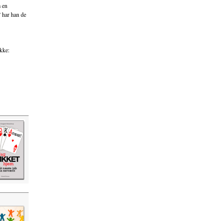
m en
 har han de
kke: