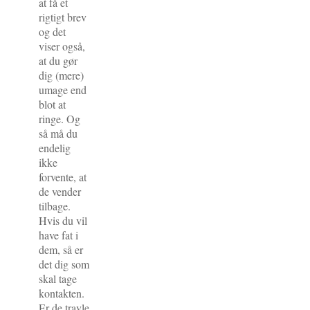
at få et
rigtigt brev
og det
viser også,
at du gør
dig (mere)
umage end
blot at
ringe. Og
så må du
endelig
ikke
forvente, at
de vender
tilbage.
Hvis du vil
have fat i
dem, så er
det dig som
skal tage
kontakten.
Er de travle,