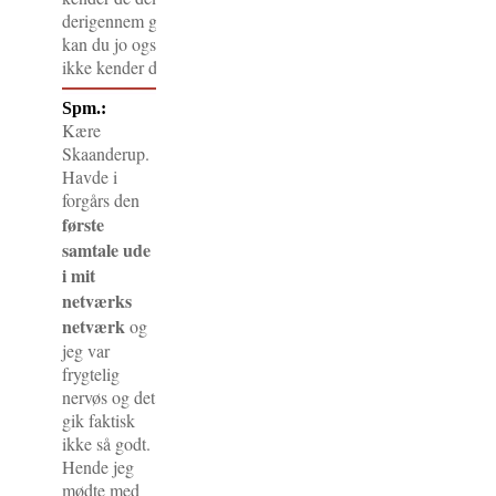
derigennem give dig en anbefaling og formidle den første kont
kan du jo også prøve lidt ”riffelskud”, som jeg kalder det. Prø
ikke kender dem. Nogle gange står lykken den kække bi.
Spm.:
Kære
Skaanderup.
Havde i
forgårs den
første
samtale ude
i mit
netværks
netværk
og
jeg var
frygtelig
nervøs og det
gik faktisk
ikke så godt.
Hende jeg
mødte med