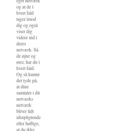
eget netværk
og at de i
hvert fald
tager imod
dig og også
viser dig
videre ind i
deres
netværk. Så
de øjne og
ører, har du i
hvert fald.
Og så kunne
det tyde på,
at dine
samtaler i dit
netværks
netværk
bliver lidt
uforpligtende
eller høflige,
at du ikke