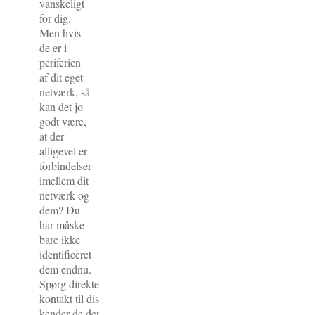
vanskeligt
for dig.
Men hvis
de er i
periferien
af dit eget
netværk, så
kan det jo
godt være,
at der
alligevel er
forbindelser
imellem dit
netværk og
dem? Du
har måske
bare ikke
identificeret
dem endnu.
Spørg direkte og konkret ind i dit netværk, om de ikke kan ska
kontakt til disse navngivne personer, måske bliver du overras
kender de dem ikke ret godt, men de kan være på LinkedIn 