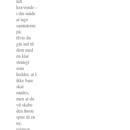
lidt
krævende –
i din måde
at tage
samtalerne
på.
Hvis du
går ind til
dem med
en klar
strategi
som
hedder, at I
ikke bare
skal
mødes,
men at du
vil skabe
den første
spire til en
ny,
relation.