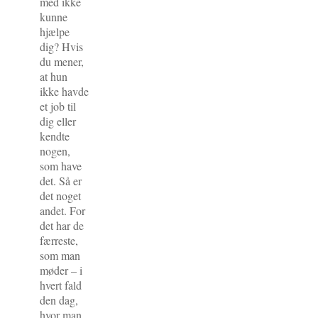
med ikke
kunne
hjælpe
dig? Hvis
du mener,
at hun
ikke havde
et job til
dig eller
kendte
nogen,
som have
det. Så er
det noget
andet. For
det har de
færreste,
som man
møder – i
hvert fald
den dag,
hvor man