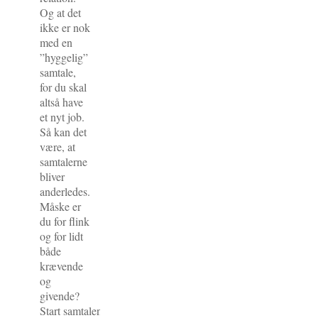
Og at det
ikke er nok
med en
”hyggelig”
samtale,
for du skal
altså have
et nyt job.
Så kan det
være, at
samtalerne
bliver
anderledes.
Måske er
du for flink
og for lidt
både
krævende
og
givende?
Start samtalen