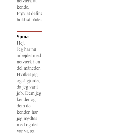
netværk at
kende.
Prøv at definere denne dagsorden, hver gang du starter et ne
hold så både dig selv og dem fast på, at det ikke må blive hy
Spm.:
Hej.
Jeg har nu
arbejdet med
netværk i en
del måneder.
Hvilket jeg
også gjorde,
da jeg var i
job. Dem jeg
kender og
dem de
kender, har
jeg mødtes
med og det
var været