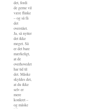
det, fordi
de gerne vil
være flinke
– og så få
det
overstået.
Ja, så nytter
det ikke
meget. Så
er det bare
mærkeligt,
at de
overhovedet
har tid til
det. Måske
skyldes det,
at du ikke
selv er
mere
konkret –
og måske