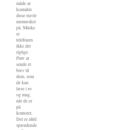
måd
e at
kontakte
disse travle
mennesker
på. Måske
er
telefonen
ikke det
rigtige.
Prøv at
sende et
brev til
dem, som
de kan
læse i ro
og mag,
når de er
på
kontoret.
Det er altid
spændende