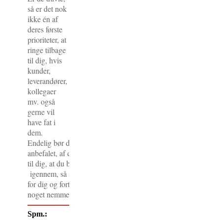
så er det nok
ikke én af
deres første
prioriteter, at
ringe tilbage
til dig, hvis
kunder,
leverandører,
kollegaer
mv. også
gerne vil
have fat i
dem.
Endelig bør du overveje, om du ikke kan blive mere aktivt præs
anbefalet, af dem i dit eget netværk, som viser videre til dem. 
til dig, at du bare skal ringe til den og den og hilse – og du ald
igennem, så skal du måske spørge, om de ikke vil tage fat i
for dig og fortælle, at du vil kontakte dem. Det kan være, at de
noget nemmere at slippe igennem.
Spm.: