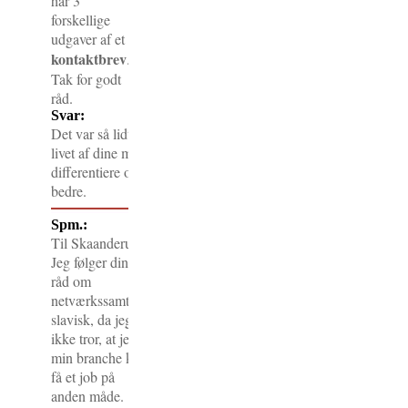
har 3
forskellige
udgaver af et
kontaktbrev
.
Tak for godt
råd.
Svar:
Det var så lidt! Glæder mig, at du har fundet en god måde at
livet af dine mulige netværkssamtalepartnere på. Og så kan du
differentiere og kombinere det med at ringe og maile, når det 
bedre.
Spm.:
Til Skaanderup.
Jeg følger dine
råd om
netværkssamtaler
slavisk, da jeg
ikke tror, at jeg i
min branche kan
få et job på
anden måde.