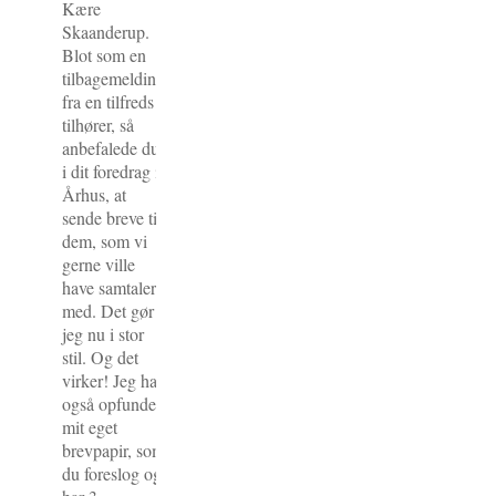
Kære
Skaanderup.
Blot som en
tilbagemelding
fra en tilfreds
tilhører, så
anbefalede du
i dit foredrag i
Århus, at
sende breve til
dem, som vi
gerne ville
have samtaler
med. Det gør
jeg nu i stor
stil. Og det
virker! Jeg har
også opfundet
mit eget
brevpapir, som
du foreslog og