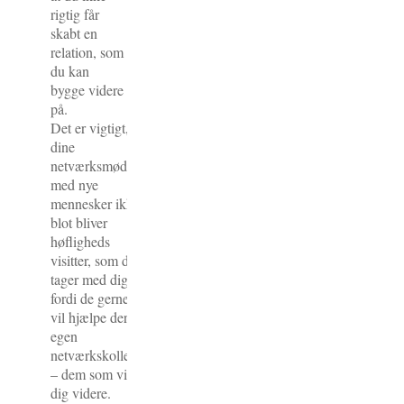
rigtig får
skabt en
relation, som
du kan
bygge videre
på.
Det er vigtigt, at
dine
netværksmøder
med nye
mennesker ikke
blot bliver
høfligheds
visitter, som de
tager med dig,
fordi de gerne
vil hjælpe deres
egen
netværkskollega
– dem som viser
dig videre.