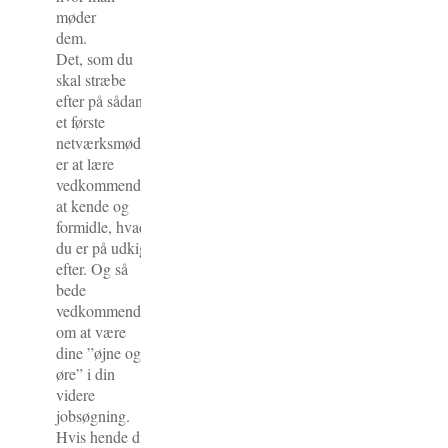
møder
dem.
Det, som du
skal stræbe
efter på sådant
et første
netværksmøde,
er at lære
vedkommende
at kende og
formidle, hvad
du er på udkig
efter. Og så
bede
vedkommende
om at være
dine ”øjne og
øre” i din
videre
jobsøgning.
Hvis hende du