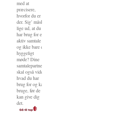
med at
præcisere,
hvorfor du er
der. Sig’ måske
lige ud, at du
har brug for en
aktiv samtale
og ikke bare et
hyggeligt
møde? Dine
samtalepartnere
skal også vide,
hvad du har
brug for og kan
bruge, før de
kan give dig
det.