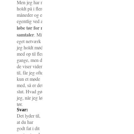
Men jeg har nu
holdt på i flere
måneder og er
egentlig ved at
løbe tør for nye
samtaler
. Mit
eget netværk har
jeg holdt møder
med op til flere
gange, men dem
de viser videre
til, får jeg ofte
kun et møde
med, så er det
slut. Hvad gør
jeg, når jeg løber
tør.
Svar:
Det lyder til,
at du har
godt fat i dit