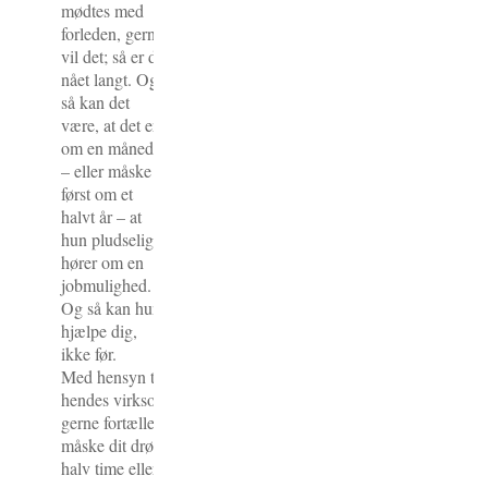
mødtes med
forleden, gerne
vil det; så er du
nået langt. Og
så kan det
være, at det er
om en måned
– eller måske
først om et
halvt år – at
hun pludselig
hører om en
jobmulighed.
Og så kan hun
hjælpe dig,
ikke før.
Med hensyn til emner, så går det for dig ud på at – lære hende
hendes virksomhed, hendes branche og hendes netværk. Og du
gerne fortælle lidt om dig selv, det du brænder for og det du led
måske dit drømmejob. Så der er masser at snakke om, hvis du 
halv time eller en hel time til mødet.