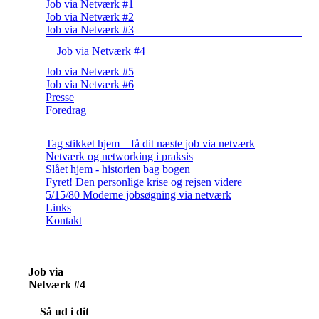
Job via Netværk #1
Job via Netværk #2
Job via Netværk #3
Job via Netværk #4
Job via Netværk #5
Job via Netværk #6
Presse
Foredrag
Tag stikket hjem – få dit næste job via netværk
Netværk og networking i praksis
Slået hjem - historien bag bogen
Fyret! Den personlige krise og rejsen videre
5/15/80 Moderne jobsøgning via netværk
Links
Kontakt
Job via
Netværk #4
Så ud i dit