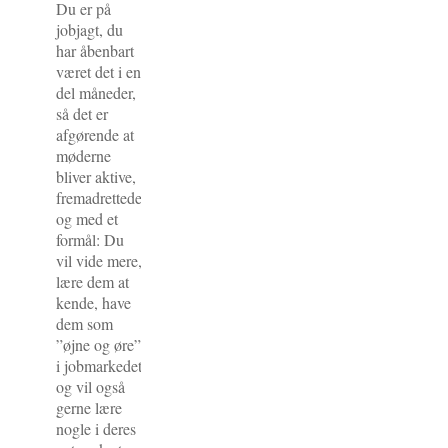
Du er på
jobjagt, du
har åbenbart
været det i en
del måneder,
så det er
afgørende at
møderne
bliver aktive,
fremadrettede
og med et
formål: Du
vil vide mere,
lære dem at
kende, have
dem som
”øjne og øre”
i jobmarkedet
og vil også
gerne lære
nogle i deres