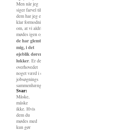
Men når jeg
siger farvel til
dem har jeg en
klar formodning
om, at vi aldrig
mødes igen og at
de har glemt
mig, i det
øjeblik døren
lukker
. Er det
overhovedet
noget værd i en
jobsøgnings
sammenhæng?
Svar:
Måske,
måske
ikke. Hvis
dem du
mødes med
kun gør