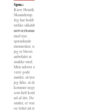
Spm.:
Kære Henrik
Skaanderup.
Jeg har holdt en
række såkaldte
netværksmøder
med nye,
spændende
mennesker, som
jeg er blevet
anbefalet at
snakke med.
Men udover at
være gode
møder, så tror
jeg ikke, at der
kommer noget
som helt konkret
ud af det. De
smiler, er venlige
og lytter på mig.